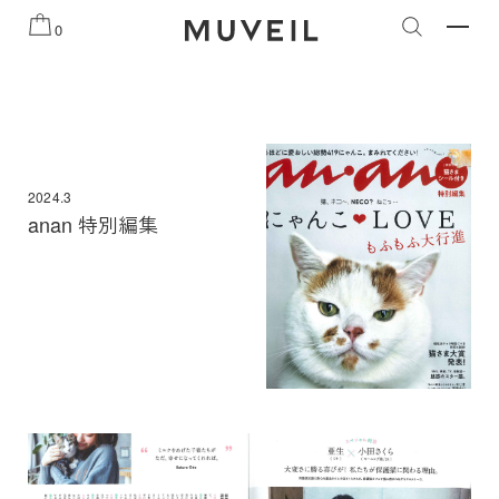
知らせ
2026 AUTUMN WINTER COLLECTION
2026 PRE
0
2024.3
anan 特別編集