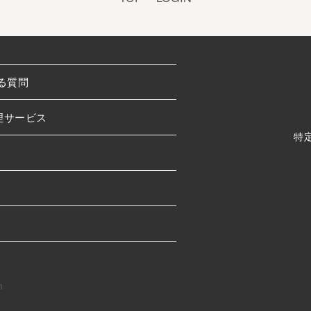
る質問
理サービス
特
h