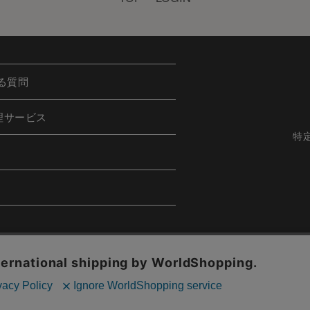
る質問
理サービス
特
h