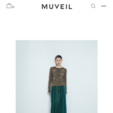
知らせ
2026 AUTUMN WINTER COLLECTION
2026 PRE
0