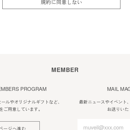
規約に同意しない
ことなく本規約を随時変更することができるものとし、
サイト上に1ヵ月間表示した時点で、全ての会員が了承
に当社が必要と判断した場合、当社は、会員に対し随時
に表示した時点で全ての会員に通知したものとみなしま
MEMBER
EMBERS PROGRAM
MAIL MA
会員登録が必要になります。
セールやオリジナルギフトなど、
最新ニュースやイベント
をご用意しています。
お送りいた
入力したメールアドレスおよびパスワードが必要になり
ページへ進む