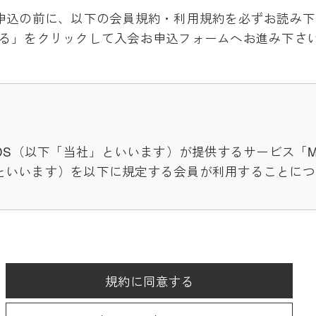
p」入会お申込の前に、以下の会員規約・利用規約を必ずお読み
る」をクリックして入会お申込フォームへお進み下さ
S（以下「当社」といいます）が提供するサービス「MUVEIL
といいます）を以下に規定する会員が利用することにつ
用に際して付加されている諸規定は、本規約の一部を構
ります。（ただし、一部他社サイトとリンクするサービ
先の規約に従うものとします）
規約に同意する