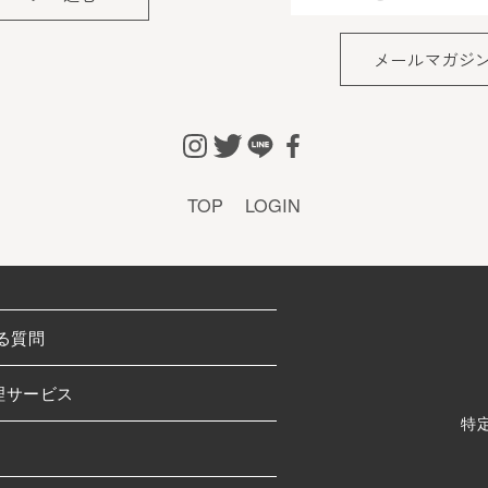
た個人情報
メールマガジ
、会員の住所、電話番号、購入履歴などの大切な個人情
適切かつ確実に管理するものとし、法令などにより開示
きない範囲で集計する場合があります。
TOP
LOGIN
しない場合
けた際、架空の人物を登録した場合や、本人以外の第三
ある場合など、当社が不適当と判断した時は、その会員
る質問
も前述のいずれかであることが判明した場合は、ただち
理サービス
特
ることを禁止します