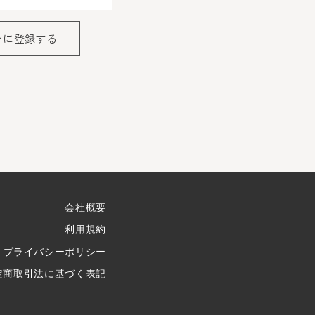
ンに登録する
報がネットサーバ上に登録され
が求められる場合を除き、開示
者の会員登録をした場合、過去
会社概要
登録を承認しない場合がありま
利用規約
に承認を取り消させていただき
プライバシーポリシー
定商取引法に基づく表記