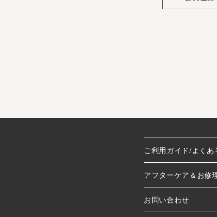
会員のみなさまから提供され
当サイトを利用するにあたって
ますが、当社はその個人情報を
しないものとします。
※チャートなど一個人が特定で
お客様からの会員登録を承認
会員登録の申し込みを当社が受
に会員除名処分を受けたことが
ご利用ガイド/よくあ
す。
また一度承認した会員であって
アフターケア＆お修
ます。
お問い合わせ
個人利用以外に転用、商用す