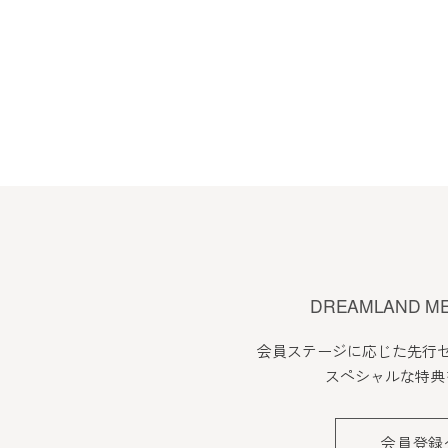
1. 当社は、会員の了承を得る
2. 前項の変更については、当
会員のみなさまへの通知
1. 本規約の変更のケース以外
2. 前項の通知は、当サイト上
会員登録について
DREAMLAND M
当サイトにおいてのご購入には
会員ステージに応じた先行
なお会員登録は無料です。
スペシャルな特典
※ログインには、会員登録時に
会員登録