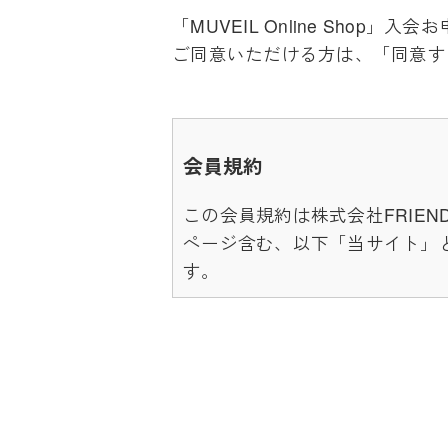
「MUVEIL Online Sho
ご同意いただける方は、「同意す
会員規約
この会員規約は株式会社FRIEND
ページ含む、以下「当サイト」
す。
当サイト上で各サービスのご利
めたものが利用規約となってお
ート範囲外となる為、各リンク
本規約の変更にご注意下さい