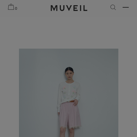
知らせ
2026 AUTUMN WINTER COLLECTION
2026 PRE
0